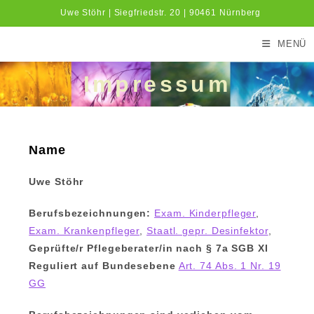
Zum
Uwe Stöhr | Siegfriedstr. 20 | 90461 Nürnberg
Inhalt
springen
MENÜ
Impressum
Name
Uwe Stöhr
Berufsbezeichnungen:
Exam. Kinderpfleger
,
Exam. Krankenpfleger
,
Staatl. gepr. Desinfektor
,
Geprüfte/r Pflegeberater/in nach § 7a SGB XI
Reguliert auf Bundesebene
Art. 74 Abs. 1 Nr. 19
GG