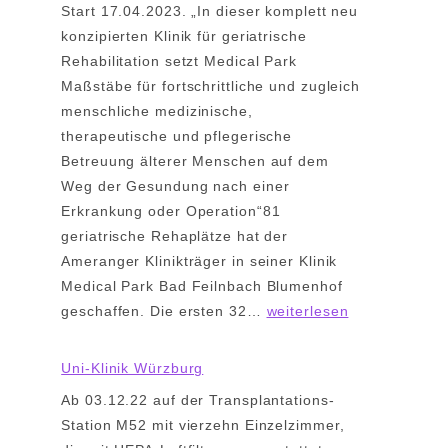
Start 17.04.2023. „In dieser komplett neu
.
konzipierten Klinik für geriatrische
2
Rehabilitation setzt Medical Park
0
Maßstäbe für fortschrittliche und zugleich
2
menschliche medizinische,
5
therapeutische und pflegerische
A
Betreuung älterer Menschen auf dem
k
Weg der Gesundung nach einer
u
Erkrankung oder Operation“81
t
geriatrische Rehaplätze hat der
P
Ameranger Klinikträger in seiner Klinik
s
Medical Park Bad Feilnbach Blumenhof
y
R
geschaffen. Die ersten 32…
weiterlesen
c
E
h
H
Uni-Klinik Würzburg
i
A
a
Ab 03.12.22 auf der Transplantations-
B
t
Station M52 mit vierzehn Einzelzimmer,
a
r