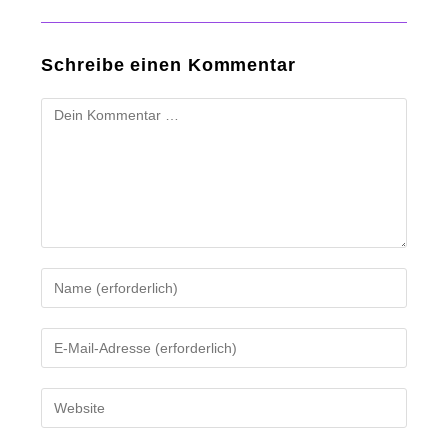
Schreibe einen Kommentar
Kommentar
Gib
deinen
Namen
Gib
oder
deine
Benutzernamen
E-
Gib
zum
Mail-
deine
Kommentieren
Adresse