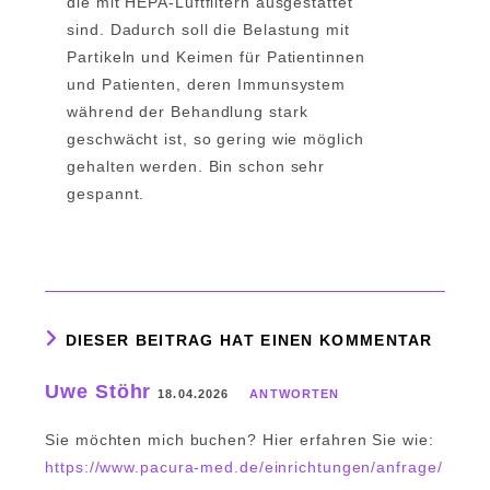
die mit HEPA-Luftfiltern ausgestattet
d
i
sind. Dadurch soll die Belastung mit
F
e
Partikeln und Keimen für Patientinnen
e
D
und Patienten, deren Immunsystem
i
a
während der Behandlung stark
l
r
geschwächt ist, so gering wie möglich
n
m
gehalten werden. Bin schon sehr
b
s
gespannt.
a
t
c
a
h
d
t
DIESER BEITRAG HAT EINEN KOMMENTAR
Uwe Stöhr
18.04.2026
ANTWORTEN
Sie möchten mich buchen? Hier erfahren Sie wie:
https://www.pacura-med.de/einrichtungen/anfrage/