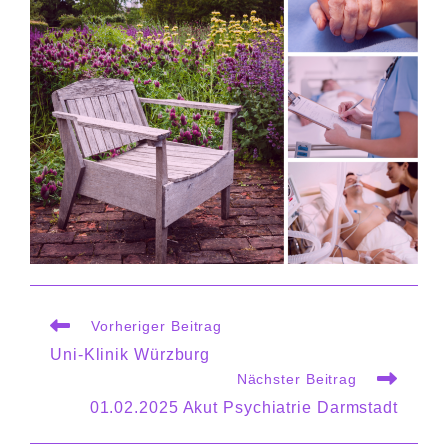
Weitere
Vorheriger Beitrag
Artikel
Uni-Klinik Würzburg
ansehen
Nächster Beitrag
01.02.2025 Akut Psychiatrie Darmstadt