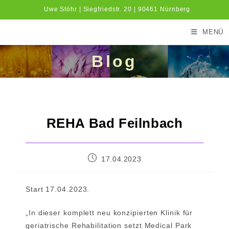
Zum
Uwe Stöhr | Siegfriedstr. 20 | 90461 Nürnberg
Inhalt
springen
MENÜ
Blog
REHA Bad Feilnbach
Beitrag
17.04.2023
veröffentlicht:
Start 17.04.2023.
„In dieser komplett neu konzipierten Klinik für
geriatrische Rehabilitation setzt Medical Park