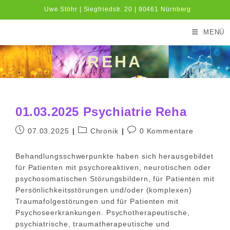
Zum
Uwe Stöhr | Siegfriedstr. 20 | 90461 Nürnberg
Inhalt
springen
MENÜ
REHA
01.03.2025 Psychiatrie Reha
Beitrag
Beitrags-
Beitrags-
07.03.2025
Chronik
0 Kommentare
veröffentlicht:
Kategorie:
Kommentare:
Behandlungsschwerpunkte haben sich herausgebildet
für Patienten mit psychoreaktiven, neurotischen oder
psychosomatischen Störungsbildern, für Patienten mit
Persönlichkeitsstörungen und/oder (komplexen)
Traumafolgestörungen und für Patienten mit
Psychoseerkrankungen. Psychotherapeutische,
psychiatrische, traumatherapeutische und