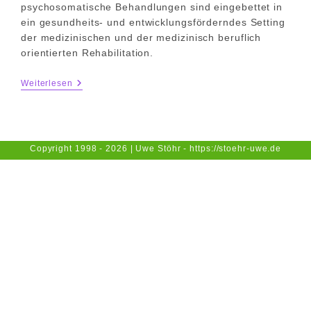
psychosomatische Behandlungen sind eingebettet in
ein gesundheits- und entwicklungsförderndes Setting
der medizinischen und der medizinisch beruflich
orientierten Rehabilitation.
01.03.2025
Weiterlesen
Psychiatrie
Reha
Copyright 1998 - 2026 | Uwe Stöhr - https://stoehr-uwe.de