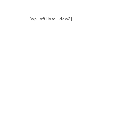
Zum
Inhalt
springen
[wp_affiliate_view3]